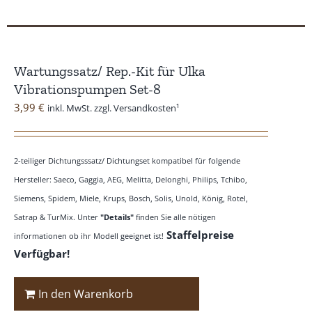
Wartungssatz/ Rep.-Kit für Ulka
Vibrationspumpen Set-8
3,99
€
inkl. MwSt. zzgl. Versandkosten¹
2-teiliger Dichtungsssatz/ Dichtungset kompatibel für folgende
Hersteller: Saeco, Gaggia, AEG, Melitta, Delonghi, Philips, Tchibo,
Siemens, Spidem, Miele, Krups, Bosch, Solis, Unold, König, Rotel,
Satrap & TurMix. Unter
"Details"
finden Sie alle nötigen
Staffelpreise
informationen ob ihr Modell geeignet ist!
Verfügbar!
In den Warenkorb