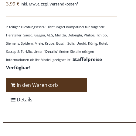
3,99
€
inkl. MwSt. zzgl. Versandkosten¹
2-teiliger Dichtungsssatz/ Dichtungset kompatibel für folgende
Hersteller: Saeco, Gaggia, AEG, Melitta, Delonghi, Philips, Tchibo,
Siemens, Spidem, Miele, Krups, Bosch, Solis, Unold, König, Rotel,
Satrap & TurMix. Unter
"Details"
finden Sie alle nötigen
Staffelpreise
informationen ob ihr Modell geeignet ist!
Verfügbar!
In den Warenkorb
Details