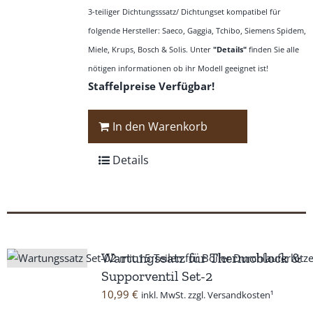
gewählt
3-teiliger Dichtungsssatz/ Dichtungset kompatibel für
werden
folgende Hersteller: Saeco, Gaggia, Tchibo, Siemens Spidem,
Miele, Krups, Bosch & Solis. Unter
"Details"
finden Sie alle
nötigen informationen ob ihr Modell geeignet ist!
Staffelpreise Verfügbar!
In den Warenkorb
Details
Wartungssatz für Thermoblock &
Supporventil Set-2
10,99
€
inkl. MwSt. zzgl. Versandkosten¹