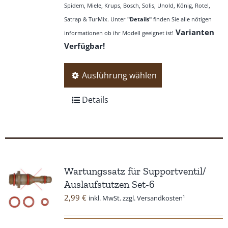
Spidem, Miele, Krups, Bosch, Solis, Unold, König, Rotel,
Satrap & TurMix. Unter
"Details"
finden Sie alle nötigen
Varianten
informationen ob ihr Modell geeignet ist!
Verfügbar!
Dieses
Ausführung wählen
Produkt
weist
Details
mehrere
Varianten
auf.
Die
Optionen
Wartungssatz für Supportventil/
können
Auslaufstutzen Set-6
auf
2,99
€
inkl. MwSt. zzgl. Versandkosten¹
der
Produktseite