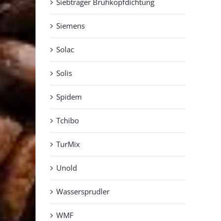
Siebträger Brühkopfdichtung
Siemens
Solac
Solis
Spidem
Tchibo
TurMix
Unold
Wassersprudler
WMF