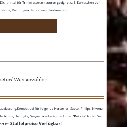
d Dichtmittel für Trinkwasserarmaturen geeignet (z.B. Kartuschen von
släufe, Dichtungen der Kaffeevollautomaten).
meter/ Wasserzähler
zlassung.Kompatibel für folgende Hersteller: Saeco, Philips, Nivona,
Electrolux, Delonghi, Gaggia, Franke & Jura. Unter
"Details"
finden Sie
Staffelpreise Verfügbar!
et ist!