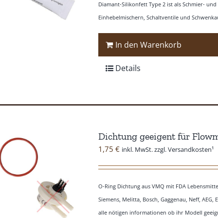
Diamant-Silikonfett Type 2 ist als Schmier- un
Einhebelmischern, Schaltventile und Schwenkau
In den Warenkorb
Details
Dichtung geeigent für Flow
1,75
€
inkl. MwSt. zzgl. Versandkosten¹
O-Ring Dichtung aus VMQ mit FDA Lebensmittezu
Siemens, Melitta, Bosch, Gaggenau, Neff, AEG, 
alle nötigen informationen ob ihr Modell geeign