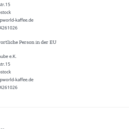
str.15
stock
pworld-kaffee.de
4261026
ortliche Person in der EU
aube e.K.
str.15
stock
pworld-kaffee.de
4261026