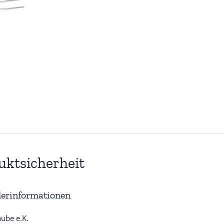
uktsicherheit
lerinformationen
aube e.K.