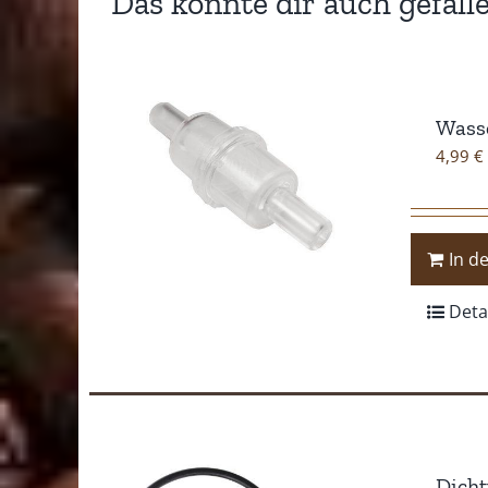
Das könnte dir auch gefall
Wasse
4,99
€
In d
Deta
Dicht