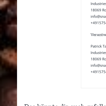
Industrie
18069 Ro
info@sna
+491575
Verantw
Patrick T
Industrie
18069 Ro
info@sna
+491575