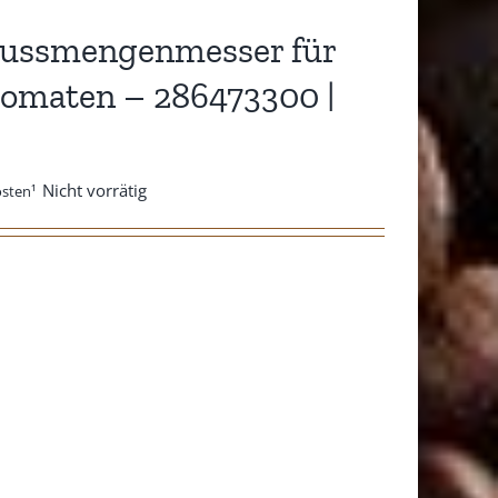
lussmengenmesser für
tomaten – 286473300 |
Nicht vorrätig
osten¹