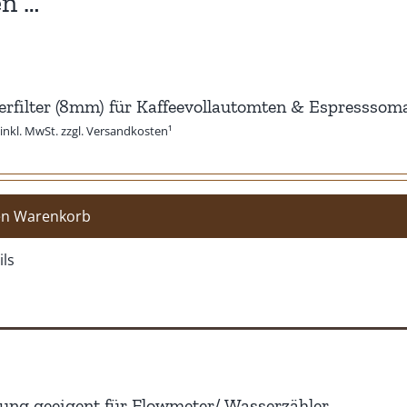
en …
rfilter (8mm) für Kaffeevollautomten & Espressso
inkl. MwSt. zzgl. Versandkosten¹
en Warenkorb
ils
ung geeigent für Flowmeter/ Wasserzähler