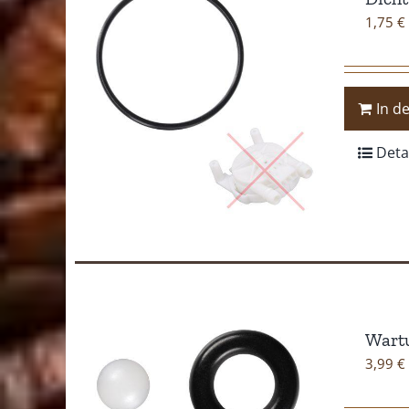
1,75
€
In d
Deta
Wartu
3,99
€