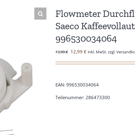
Flowmeter Durchf
Saeco Kaffeevollau
996530034064
Ursprünglicher
Aktueller
12,99
€
13,99
€
inkl. MwSt. zzgl. Versandk
Preis
Preis
war:
ist:
13,99 €
12,99 €.
EAN: 996530034064
Teilenummer: 286473300