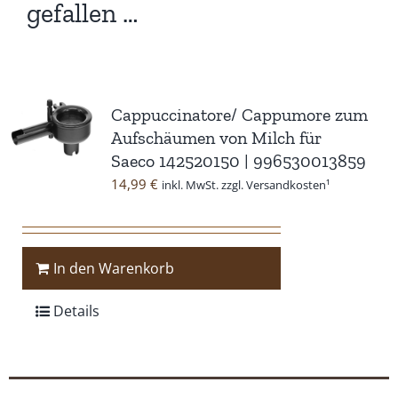
gefallen …
Cappuccinatore/ Cappumore zum
Aufschäumen von Milch für
Saeco 142520150 | 996530013859
14,99
€
inkl. MwSt. zzgl. Versandkosten¹
In den Warenkorb
Details