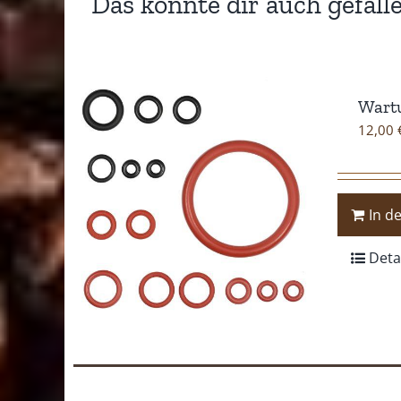
Das könnte dir auch gefall
Wartu
12,00
In d
Deta