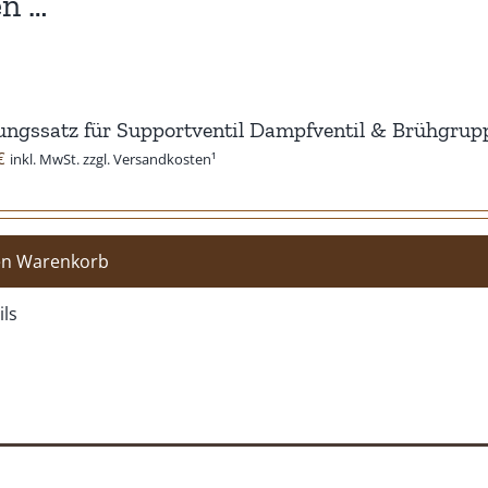
en …
ngssatz für Supportventil Dampfventil & Brühgrupp
€
inkl. MwSt. zzgl. Versandkosten¹
en Warenkorb
ils