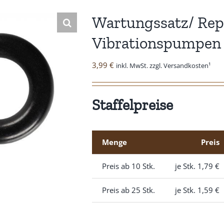
Wartungssatz/ Rep.
Vibrationspumpen 
3,99
€
inkl. MwSt. zzgl. Versandkosten¹
Staffelpreise
Menge
Preis
Preis ab 10 Stk.
je Stk.
1,79
€
Preis ab 25 Stk.
je Stk.
1,59
€