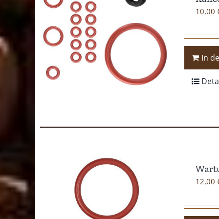
10,00
In d
Deta
Wartu
12,00