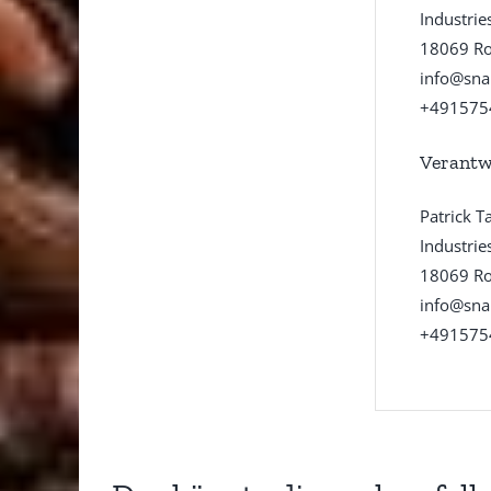
Industrie
18069 Ro
info@sna
+491575
Verantw
Patrick T
Industrie
18069 Ro
info@sna
+491575