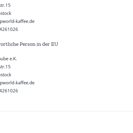
str.15
stock
pworld-kaffee.de
4261026
ortliche Person in der EU
aube e.K.
str.15
stock
pworld-kaffee.de
4261026