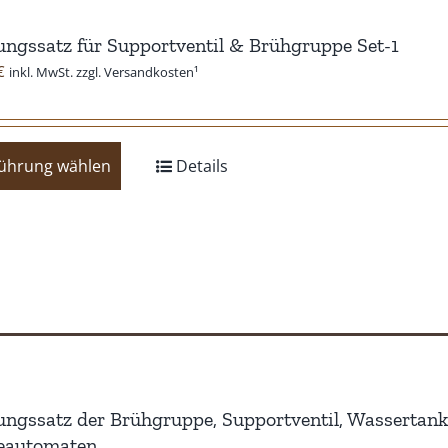
ngssatz für Supportventil & Brühgruppe Set-1
€
inkl. MwSt. zzgl. Versandkosten¹
Dieses
ührung wählen
Details
Produkt
weist
mehrere
Varianten
auf.
Die
Optionen
können
auf
ngssatz der Brühgruppe, Supportventil, Wassertank 
der
eeautomaten