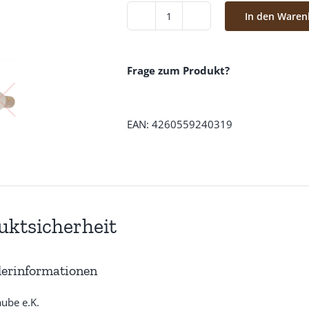
In den Waren
Wartungssatz/
Rep.-
Kit
Frage zum Produkt?
für
Ulka
Vibrationspumpen
EAN: 4260559240319
Set-
8
Menge
uktsicherheit
lerinformationen
aube e.K.