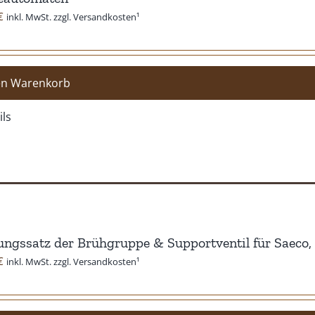
Produktseite
€
inkl. MwSt. zzgl. Versandkosten¹
gewählt
werden
en Warenkorb
ils
ngssatz der Brühgruppe & Supportventil für Saeco, 
€
inkl. MwSt. zzgl. Versandkosten¹