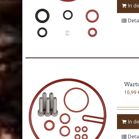
In d
Deta
Wartu
10,99
In d
Deta