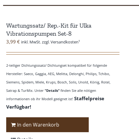
Wartungssatz/ Rep.-Kit für Ulka
Vibrationspumpen Set-8
3,99
€
inkl. MwSt. zzgl. Versandkosten¹
2-teiliger Dichtungsssatz/ Dichtungset kompatibel für folgende
Hersteller: Saeco, Gaggia, AEG, Melitta, Delonghi, Philips, Tchibo,
Siemens, Spidem, Miele, Krups, Bosch, Solis, Unold, König, Rotel,
Satrap & TurMix. Unter
"Details"
finden Sie alle nötigen
Staffelpreise
informationen ob ihr Modell geeignet ist!
Verfügbar!
In den Warenkorb