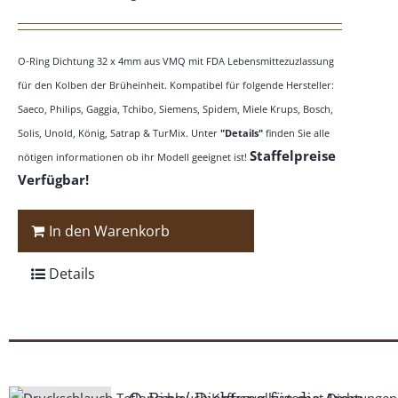
O-Ring Dichtung 32 x 4mm aus VMQ mit FDA Lebensmittezuzlassung
für den Kolben der Brüheinheit. Kompatibel für folgende Hersteller:
Saeco, Philips, Gaggia, Tchibo, Siemens, Spidem, Miele Krups, Bosch,
Solis, Unold, König, Satrap & TurMix. Unter
"Details"
finden Sie alle
Staffelpreise
nötigen informationen ob ihr Modell geeignet ist!
Verfügbar!
In den Warenkorb
Details
O-Ring/ Dichtung für die 4mm