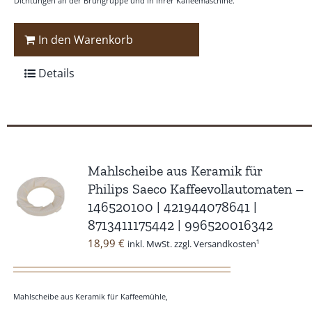
Dichtungen an der Brühgruppe und in ihrer Kaffeemaschine.
In den Warenkorb
Details
Mahlscheibe aus Keramik für
Philips Saeco Kaffeevollautomaten –
146520100 | 421944078641 |
8713411175442 | 996520016342
18,99
€
inkl. MwSt. zzgl. Versandkosten¹
Mahlscheibe aus Keramik für Kaffeemühle,