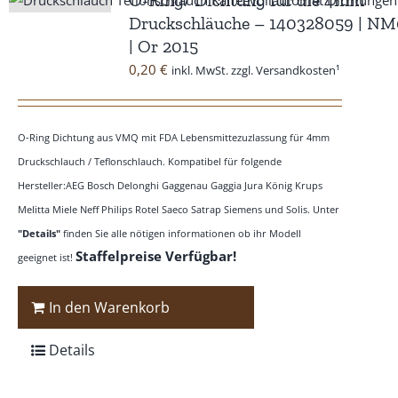
Druckschläuche – 140328059 | NM
| Or 2015
0,20
€
inkl. MwSt. zzgl. Versandkosten¹
O-Ring Dichtung aus VMQ mit FDA Lebensmittezuzlassung für 4mm
Druckschlauch / Teflonschlauch. Kompatibel für folgende
Hersteller:AEG Bosch Delonghi Gaggenau Gaggia Jura König Krups
Melitta Miele Neff Philips Rotel Saeco Satrap Siemens und Solis. Unter
"Details"
finden Sie alle nötigen informationen ob ihr Modell
Staffelpreise Verfügbar!
geeignet ist!
In den Warenkorb
Details