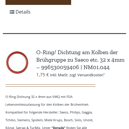
Details
O-Ring/ Dichtung am Kolben der
Brühgruppe zu Saeco etc. 32 x 4mm
– 996530059406 | NM01.044
1,75
€
inkl. MwSt. zzgl. Versandkosten¹
O-Ring Dichtung 32 x 4mm aus VMQ mit FDA
Lebensmittezuzlassung für den Kolben der Brüheinheit.
Kompatibel für folgende Hersteller: Saeco, Philips, Gaggia,
Tchibo, Siemens, Spidem, Miele Krups, Bosch, Solis, Unold,
König, Satrap & TurMix. Unter
"Details"
finden Sie alle