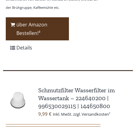
der Brühgruppe, Kaffeemühle etc.
über Amazon
Bestellen!³
Details
Schmutzfilter Wasserfilter im
Wassertank – 224640200 |
996530029115 | 144650800
9,99
€
inkl. MwSt. zzgl. Versandkosten¹