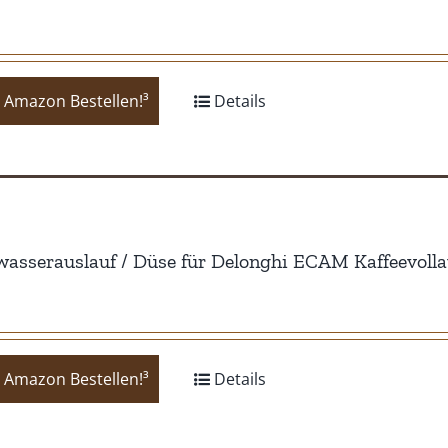
 Amazon Bestellen!³
Details
asserauslauf / Düse für Delonghi ECAM Kaffeevoll
 Amazon Bestellen!³
Details