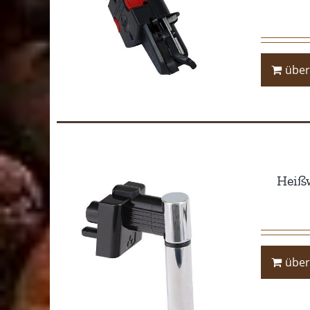
über
Heißw
über