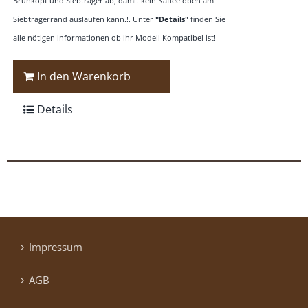
Brühkopf und Siebträger ab, damit kein Kaffee oben am
Siebträgerrand auslaufen kann.!. Unter
"Details"
finden Sie
alle nötigen informationen ob ihr Modell Kompatibel ist!
In den Warenkorb
Details
Impressum
AGB