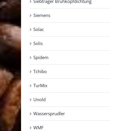
Siebträger Brühkopfdichtung
Siemens
Solac
Solis
Spidem
Tchibo
TurMix
Unold
Wassersprudler
WMF