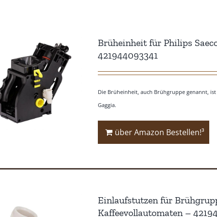
Brüheinheit für Philips Sae
421944093341
Die Brüheinheit, auch Brühgruppe genannt, ist 
Gaggia.
über Amazon Bestellen!³
Einlaufstutzen für Brühgrup
Kaffeevollautomaten – 421