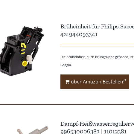
Brüheinheit für Philips Sae
421944093341
Die Brüheinheit, auch Brühgruppe genannt, ist 
Gaggia.
über Amazon Bestellen!³
Dampf-Heißwasserregulierven
996530006383 | 11012381