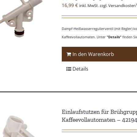
16,99
€
inkl. MwSt. zzgl. Versandkosten
Dampf-Heißwasserregulierventil (mit Regler) ko
Kaffeevollautomaten. Unter
"Details"
finden Si
In den Warenkorb
Details
Einlaufstutzen für Brühgrup
Kaffeevollautomaten – 421