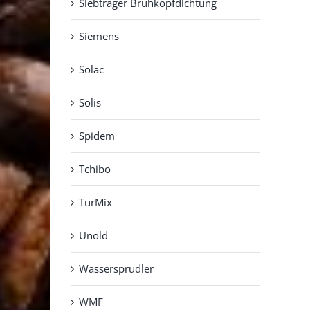
Siebträger Brühkopfdichtung
Siemens
Solac
Solis
Spidem
Tchibo
TurMix
Unold
Wassersprudler
WMF