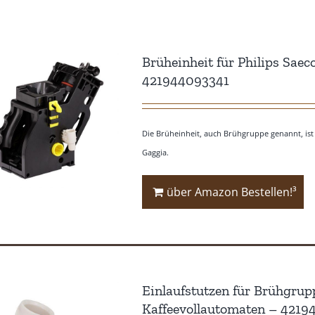
Brüheinheit für Philips Sae
421944093341
Die Brüheinheit, auch Brühgruppe genannt, ist 
Gaggia.
über Amazon Bestellen!³
Einlaufstutzen für Brühgrup
Kaffeevollautomaten – 421