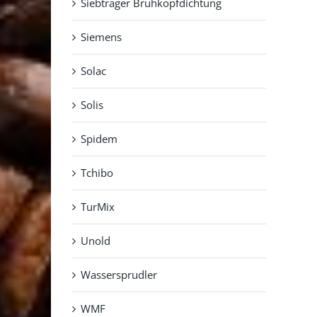
Siebträger Brühkopfdichtung
Siemens
Solac
Solis
Spidem
Tchibo
TurMix
Unold
Wassersprudler
WMF