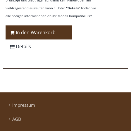
Brühkopf und Siebträger ab, damit kein Kaffee oben am
Siebträgerrand auslaufen kann.!. Unter
"Details"
finden Sie
alle nötigen informationen ob ihr Modell Kompatibel ist!
In den Warenkorb
Details
Impressum
AGB